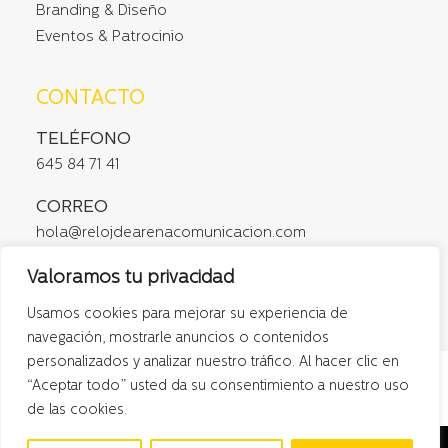
Branding & Diseño
Eventos & Patrocinio
CONTACTO
TELÉFONO
645 84 71 41
CORREO
hola@relojdearenacomunicacion.com
DIRECCIÓN
Valoramos tu privacidad
C/ Fuencarral, 129 3ºB, 28010 Madrid
Usamos cookies para mejorar su experiencia de
navegación, mostrarle anuncios o contenidos
personalizados y analizar nuestro tráfico. Al hacer clic en
“Aceptar todo” usted da su consentimiento a nuestro uso
de las cookies.
© 2026 Reloj de Arena Comunicación, SL. Todos los